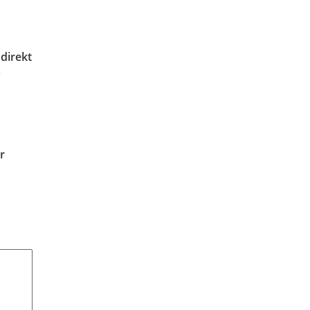
direkt
m
r