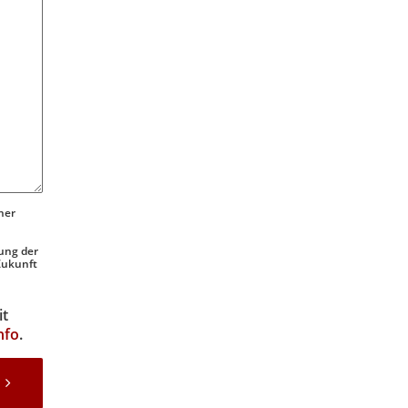
ner
ung der
 Zukunft
it
nfo
.